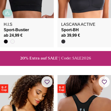
H.I.S
LASCANA ACTIVE
Sport-Bustier
Sport-BH
ab 24,99 €
ab 39,99 €
20% Extra auf SALE
| Code: SALE2026
¹