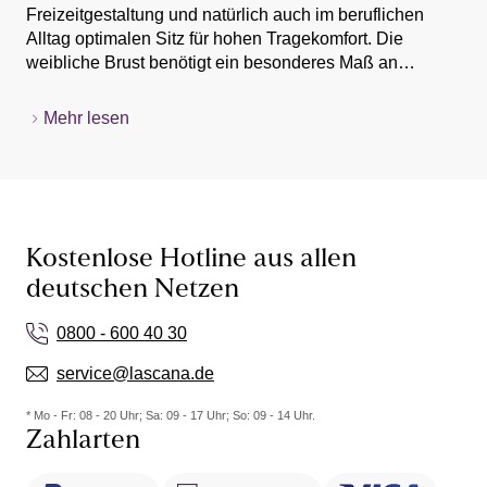
Freizeitgestaltung und natürlich auch im beruflichen
Alltag optimalen Sitz für hohen Tragekomfort. Die
weibliche Brust benötigt ein besonderes Maß an
Stabilität, wenn Sie dynamisch beim Sport unterwegs
sind, denn durch intensive Bewegung wird das
Mehr lesen
empfindliche Bindegewebe der Brust in Mitleidenschaft
gezogen. Der Sport-BH wirkt dieser Beanspruchung des
Bindegewebes entgegen und sorgt unterstützend für
Entlastung. Dazu umschließen Sport-BHs die Brust zu
einem großen Teil, was viel Stabilität und sicheren Halt
garantiert. Profitieren Sie beim Sport von den
Kostenlose Hotline aus allen
komfortablen und schützenden Eigenschaften der Sport-
deutschen Netzen
BHs in Schwarz, die in der klassischen Farbgebung zu
jedem Sportdress eine zeitlos-elegante Ergänzung
0800 - 600 40 30
abgeben.
service@lascana.de
* Mo - Fr: 08 - 20 Uhr; Sa: 09 - 17 Uhr; So: 09 - 14 Uhr.
Zahlarten