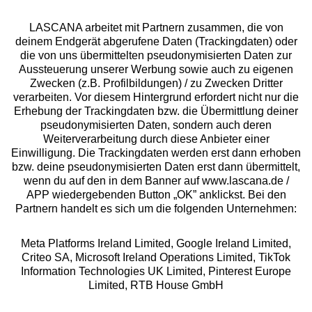
LASCANA arbeitet mit Partnern zusammen, die von
deinem Endgerät abgerufene Daten (Trackingdaten) oder
die von uns übermittelten pseudonymisierten Daten zur
Services
Aussteuerung unserer Werbung sowie auch zu eigenen
Zwecken (z.B. Profilbildungen) / zu Zwecken Dritter
Beratung
verarbeiten. Vor diesem Hintergrund erfordert nicht nur die
Erhebung der Trackingdaten bzw. die Übermittlung deiner
pseudonymisierten Daten, sondern auch deren
Über uns
Weiterverarbeitung durch diese Anbieter einer
Einwilligung. Die Trackingdaten werden erst dann erhoben
bzw. deine pseudonymisierten Daten erst dann übermittelt,
Rechtliches
wenn du auf den in dem Banner auf www.lascana.de /
APP wiedergebenden Button „OK” anklickst. Bei den
Partnern handelt es sich um die folgenden Unternehmen:
Meta Platforms Ireland Limited, Google Ireland Limited,
Criteo SA, Microsoft Ireland Operations Limited, TikTok
Alle Preise inkl. MwSt., zzgl.
Versandkosten
Information Technologies UK Limited, Pinterest Europe
** Bonität vorausgesetzt, berechtigt zur Bonitätsprüfung
Limited, RTB House GmbH