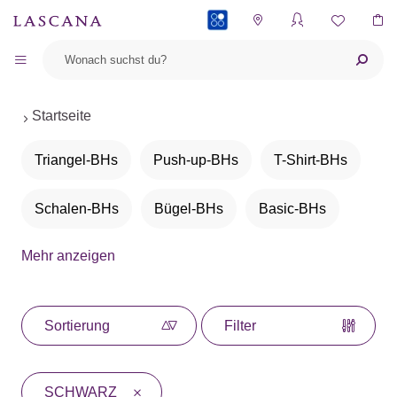
PAYBACK
Startseite
Triangel-BHs
Push-up-BHs
T-Shirt-BHs
Schalen-BHs
Bügel-BHs
Basic-BHs
Mehr anzeigen
BHs ohne Bügel
Bralettes
Bustiers
Balconette-BHs
Neckholder-BHs
Sortierung
Filter
Büstenheben
Entlastungs-BHs
SCHWARZ