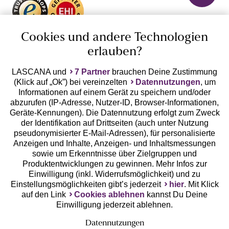
Unsere Apps
Cookies und andere Technologien
erlauben?
LASCANA und
7 Partner
brauchen Deine Zustimmung
(Klick auf „Ok”) bei vereinzelten
Datennutzungen
, um
Informationen auf einem Gerät zu speichern und/oder
abzurufen (IP-Adresse, Nutzer-ID, Browser-Informationen,
Geräte-Kennungen). Die Datennutzung erfolgt zum Zweck
der Identifikation auf Drittseiten (auch unter Nutzung
Gratis Versand ab
50 €
pseudonymisierter E-Mail-Adressen), für personalisierte
Anzeigen und Inhalte, Anzeigen- und Inhaltsmessungen
sowie um Erkenntnisse über Zielgruppen und
Kostenlose Retoure
Produktentwicklungen zu gewinnen. Mehr Infos zur
Einwilligung (inkl. Widerrufsmöglichkeit) und zu
Einstellungsmöglichkeiten gibt’s jederzeit
hier
. Mit Klick
°Punkte sammeln
auf den Link
Cookies ablehnen
kannst Du Deine
Einwilligung jederzeit ablehnen.
Ratenkauf **
Datennutzungen