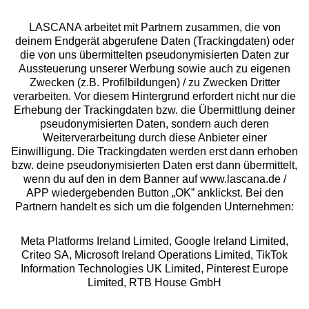
LASCANA arbeitet mit Partnern zusammen, die von
deinem Endgerät abgerufene Daten (Trackingdaten) oder
die von uns übermittelten pseudonymisierten Daten zur
Services
Aussteuerung unserer Werbung sowie auch zu eigenen
Zwecken (z.B. Profilbildungen) / zu Zwecken Dritter
Beratung
verarbeiten. Vor diesem Hintergrund erfordert nicht nur die
Erhebung der Trackingdaten bzw. die Übermittlung deiner
pseudonymisierten Daten, sondern auch deren
Über uns
Weiterverarbeitung durch diese Anbieter einer
Einwilligung. Die Trackingdaten werden erst dann erhoben
bzw. deine pseudonymisierten Daten erst dann übermittelt,
Rechtliches
wenn du auf den in dem Banner auf www.lascana.de /
APP wiedergebenden Button „OK” anklickst. Bei den
Partnern handelt es sich um die folgenden Unternehmen:
Meta Platforms Ireland Limited, Google Ireland Limited,
Criteo SA, Microsoft Ireland Operations Limited, TikTok
Alle Preise inkl. MwSt., zzgl.
Versandkosten
Information Technologies UK Limited, Pinterest Europe
** Bonität vorausgesetzt, berechtigt zur Bonitätsprüfung
Limited, RTB House GmbH