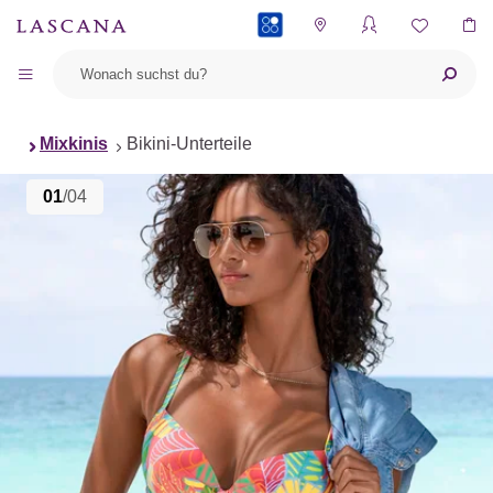
PAYBACK
Mixkinis
Bikini-Unterteile
01
/04