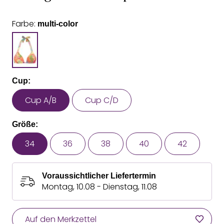
Farbe:
multi-color
Cup:
Cup A/B
Cup C/D
Größe:
34
36
38
40
42
Voraussichtlicher Liefertermin
Montag, 10.08 - Dienstag, 11.08
Auf den Merkzettel