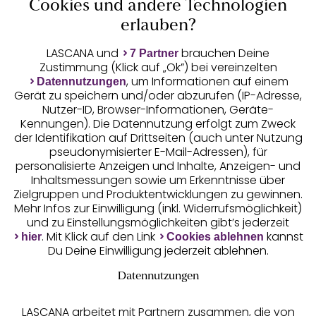
Cookies und andere Technologien
Auszeichnungen
erlauben?
LASCANA und
brauchen Deine
7 Partner
Zustimmung (Klick auf „Ok”) bei vereinzelten
, um Informationen auf einem
Datennutzungen
Gerät zu speichern und/oder abzurufen (IP-Adresse,
Nutzer-ID, Browser-Informationen, Geräte-
Kennungen). Die Datennutzung erfolgt zum Zweck
der Identifikation auf Drittseiten (auch unter Nutzung
pseudonymisierter E-Mail-Adressen), für
Geprüfte Sicherheit
personalisierte Anzeigen und Inhalte, Anzeigen- und
Inhaltsmessungen sowie um Erkenntnisse über
Zielgruppen und Produktentwicklungen zu gewinnen.
Mehr Infos zur Einwilligung (inkl. Widerrufsmöglichkeit)
und zu Einstellungsmöglichkeiten gibt’s jederzeit
Unsere Apps
. Mit Klick auf den Link
kannst
hier
Cookies ablehnen
Du Deine Einwilligung jederzeit ablehnen.
Datennutzungen
LASCANA arbeitet mit Partnern zusammen, die von