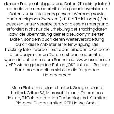
deinem Endgerät abgerufene Daten (Trackingdaten)
oder die von uns übermittelten pseudonymisierten
Daten zur Aussteuerung unserer Werbung sowie
auch zu eigenen Zwecken (z.B. Profilbildungen) / zu
Zwecken Dritter verarbeiten. Vor diesem Hintergrund
erfordert nicht nur die Erhebung der Trackingdaten
Services
bzw. die Übermittlung deiner pseudonymisierten
Daten, sondern auch deren Weiterverarbeitung
durch diese Anbieter einer Einwilligung. Die
Beratung
Trackingdaten werden erst dann erhoben bzw. deine
pseudonymisierten Daten erst dann übermittelt,
Über uns
wenn du auf den in dem Banner auf www.lascana.de
/ APP wiedergebenden Button „OK” anklickst. Bei den
Partnern handelt es sich um die folgenden
Rechtliches
Unternehmen:
Meta Platforms Ireland Limited, Google Ireland
Limited, Criteo SA, Microsoft Ireland Operations
Limited, TikTok Information Technologies UK Limited,
Pinterest Europe Limited, RTB House GmbH
Alle Preise inkl. MwSt., zzgl.
Versandkosten
** Bonität vorausgesetzt, berechtigt zur Bonitätsprüfung