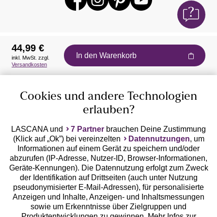
44,99 €
In den Warenkorb
inkl. MwSt. zzgl.
Auszeichnungen
Versandkosten
Cookies und andere Technologien
erlauben?
LASCANA und
7 Partner
brauchen Deine Zustimmung
(Klick auf „Ok”) bei vereinzelten
Datennutzungen
, um
Geprüfte Sicherheit
Informationen auf einem Gerät zu speichern und/oder
abzurufen (IP-Adresse, Nutzer-ID, Browser-Informationen,
Geräte-Kennungen). Die Datennutzung erfolgt zum Zweck
der Identifikation auf Drittseiten (auch unter Nutzung
pseudonymisierter E-Mail-Adressen), für personalisierte
Anzeigen und Inhalte, Anzeigen- und Inhaltsmessungen
Unsere Apps
sowie um Erkenntnisse über Zielgruppen und
Produktentwicklungen zu gewinnen. Mehr Infos zur