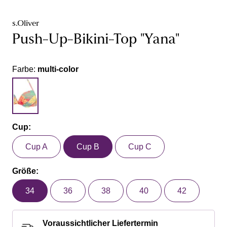
s.Oliver
Push-Up-Bikini-Top "Yana"
Farbe:
multi-color
Cup:
Cup A
Cup B
Cup C
Größe:
34
36
38
40
42
Voraussichtlicher Liefertermin