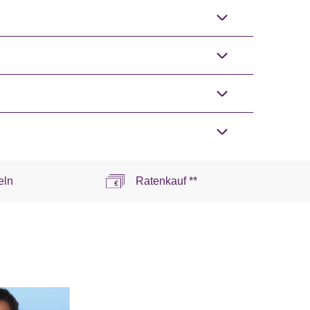
eln
Ratenkauf **