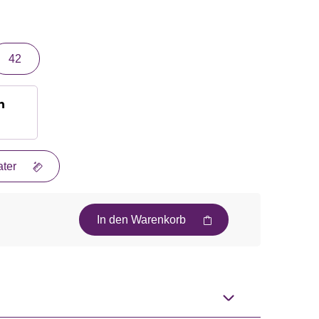
42
n
ter
In den Warenkorb