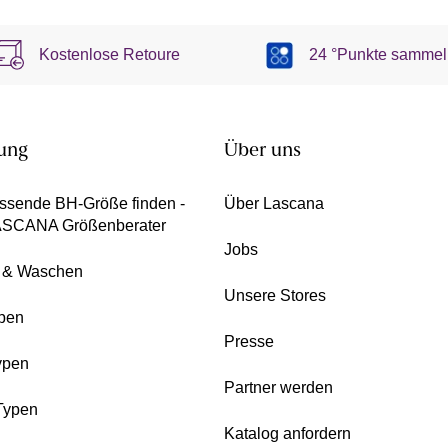
Kostenlose Retoure
24 °Punkte sammel
ung
Über uns
ssende BH-Größe finden -
Über Lascana
ASCANA Größenberater
Jobs
e & Waschen
Unsere Stores
pen
Presse
ypen
Partner werden
Typen
Katalog anfordern