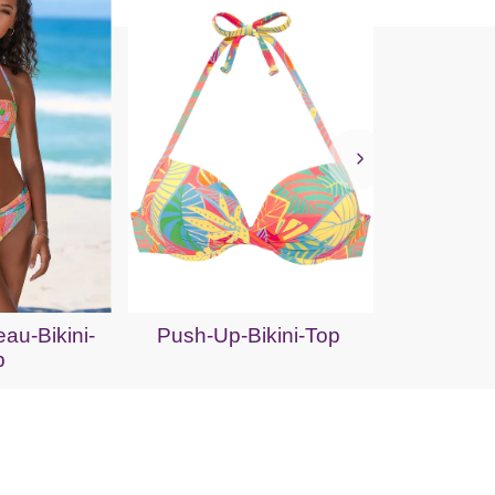
Bik
au-Bikini-
Push-Up-Bikini-Top
p