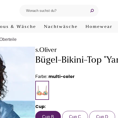
ous & Wäsche
Nachtwäsche
Homewear
-Oberteile
s.Oliver
Bügel-Bikini-Top "Ya
multi-color
Farbe:
Cup:
Cup B
Cup C
Cup D