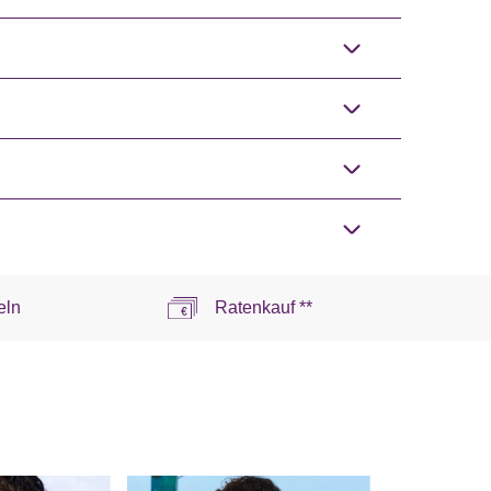
eln
Ratenkauf **