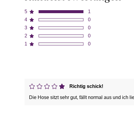
5
1
4
0
3
0
2
0
1
0
Richtig schick!
Die Hose sitzt sehr gut, fällt normal aus und ich l