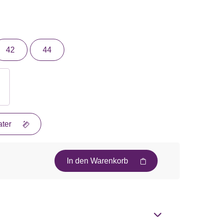
42
44
ter
In den Warenkorb