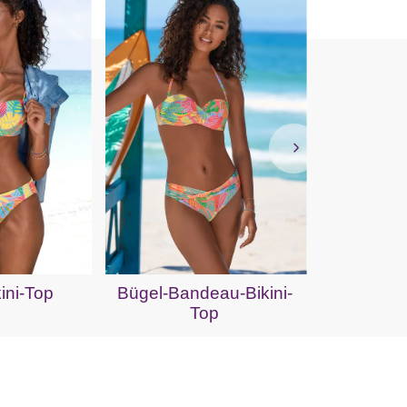
Push-Up
ini-Top
Bügel-Bandeau-Bikini-
Top