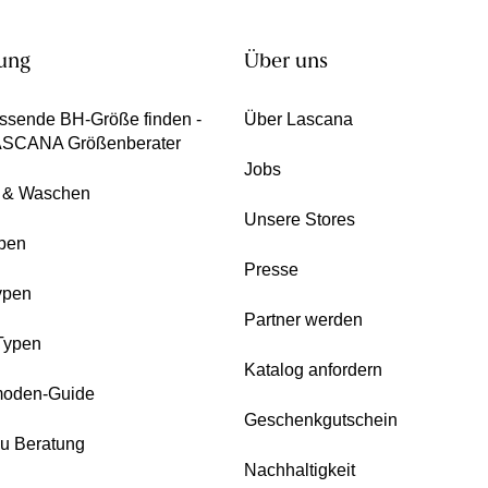
ung
Über uns
ssende BH-Größe finden -
Über Lascana
ASCANA Größenberater
Jobs
e & Waschen
Unsere Stores
pen
Presse
ypen
Partner werden
Typen
Katalog anfordern
oden-Guide
Geschenkgutschein
zu Beratung
Nachhaltigkeit