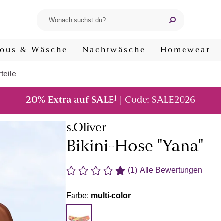
ous & Wäsche
Nachtwäsche
Homewear
teile
1
20% Extra auf SALE
| Code: SALE2026
s.Oliver
Bikini-Hose "Yana"
(1)
Alle Bewertungen
Farbe:
multi-color