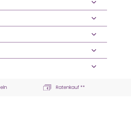
eln
Ratenkauf **