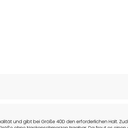
ualität und gibt bei Größe 40D den erforderlichen Halt. 
Größe ohne Nackenschmerzen tragbar. Da freut es einen g