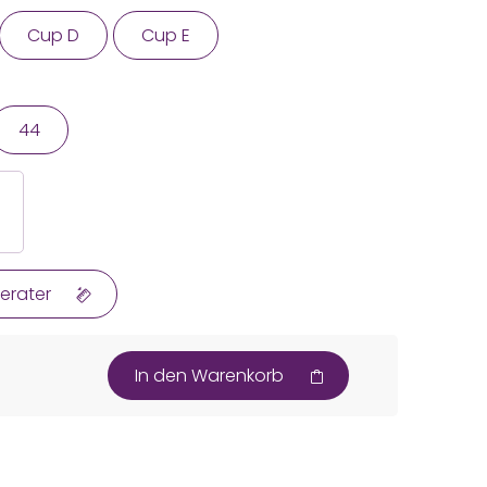
Cup D
Cup E
44
erater
In den Warenkorb