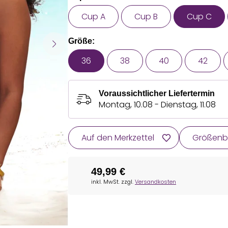
Cup A
Cup B
Cup C
Größe:
36
38
40
42
Voraussichtlicher Liefertermin
Montag, 10.08 - Dienstag, 11.08
Auf den Merkzettel
Größenb
49,99 €
inkl. MwSt. zzgl.
Versandkosten