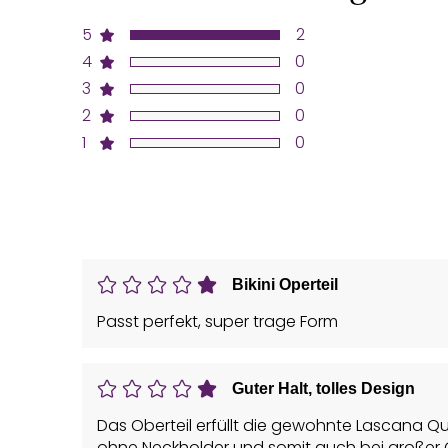
5
2
4
0
3
0
2
0
1
0
Bikini Operteil
Passt perfekt, super trage Form
Guter Halt, tolles Design
Das Oberteil erfüllt die gewohnte Lascana Q
ohne Neckholder und somit auch bei großer 