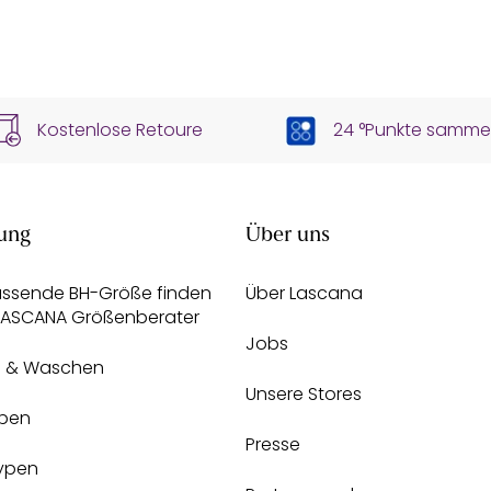
Kostenlose Retoure
24 °Punkte samme
ung
Über uns
assende BH-Größe finden
Über Lascana
 LASCANA Größenberater
Jobs
e & Waschen
Unsere Stores
pen
Presse
Typen