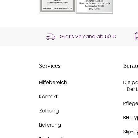
Gratis Versand ab
50 €
Services
Berat
Hilfebereich
Die p
- Der
Kontakt
Pfleg
Zahlung
BH-Ty
Lieferung
Slip-