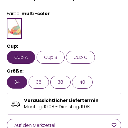
Farbe:
multi-color
Cup:
Cup A
Cup B
Cup C
Größe:
34
36
38
40
Voraussichtlicher Liefertermin
Montag, 10.08 - Dienstag, 11.08
Auf den Merkzettel