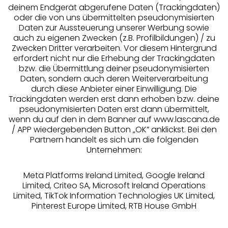
deinem Endgerät abgerufene Daten (Trackingdaten)
oder die von uns übermittelten pseudonymisierten
Daten zur Aussteuerung unserer Werbung sowie
auch zu eigenen Zwecken (z.B. Profilbildungen) / zu
Zwecken Dritter verarbeiten. Vor diesem Hintergrund
erfordert nicht nur die Erhebung der Trackingdaten
Services
bzw. die Übermittlung deiner pseudonymisierten
Daten, sondern auch deren Weiterverarbeitung
durch diese Anbieter einer Einwilligung. Die
Beratung
Trackingdaten werden erst dann erhoben bzw. deine
pseudonymisierten Daten erst dann übermittelt,
Über uns
wenn du auf den in dem Banner auf www.lascana.de
/ APP wiedergebenden Button „OK” anklickst. Bei den
Partnern handelt es sich um die folgenden
Rechtliches
Unternehmen:
Meta Platforms Ireland Limited, Google Ireland
Limited, Criteo SA, Microsoft Ireland Operations
Limited, TikTok Information Technologies UK Limited,
Pinterest Europe Limited, RTB House GmbH
Alle Preise inkl. MwSt., zzgl.
Versandkosten
** Bonität vorausgesetzt, berechtigt zur Bonitätsprüfung