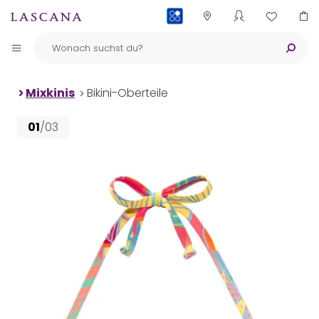
PAYBACK
Mixkinis
Bikini-Oberteile
01
/03