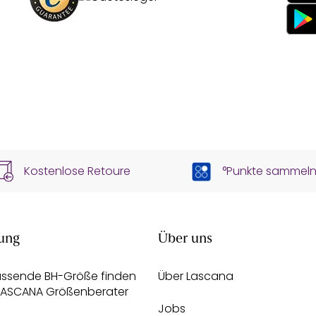
Kostenlose Retoure
°Punkte sammel
ung
Über uns
assende BH-Größe finden
Über Lascana
 LASCANA Größenberater
Jobs