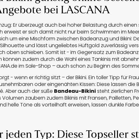
Angebote bei LASCANA
eanzug: Er überzeugt auch bei hoher Belastung durch eine
tisch erweist er sich damit nicht nur beim Schwimmen im Me
es sich um eine Mischform zwischen Badeanzug und Bikini: 
 Silhouette und lässt ungeliebtes Hüftgold zuverlässig v
ach oben schieben. Somit ist - im Gegensatz zum Badeanz
ltern können zudem durch die Wahl eines Tankinis mit abn
CANA.de im Sale-Shop – auch schon zu Beginn des Somme
gt - wenn er richtig sitzt – der Bikini. Ein toller Tipp für Fr
rausnehmbaren oder eingenähten Kissen: Diese lassen die 
té. Aber auch der süße
Bandeau-Bikini
steht zierlichen 
es Volumen zaubern zudem Bikinis mit Fransen, Pailletten, P
d helle Töne als vorteilhaft erweisen, lassen dunkle Farbe
jeden Typ: Diese Topseller s