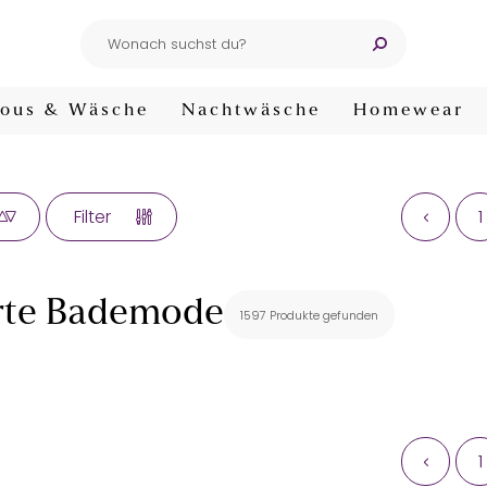
ous & Wäsche
Nachtwäsche
Homewear
1
Filter
rte Bademode
1597 Produkte gefunden
1