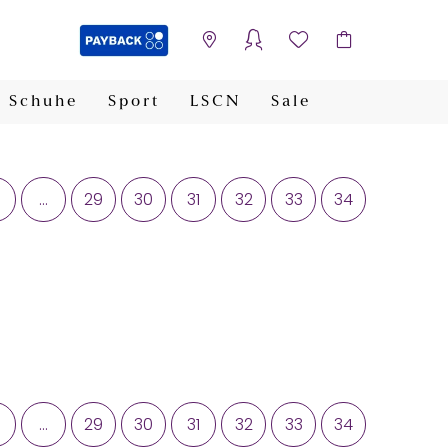
Schuhe
Sport
LSCN
Sale
PAYBACK
...
29
30
31
32
33
34
...
29
30
31
32
33
34