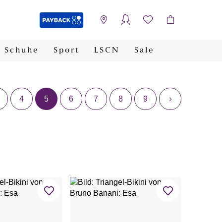
Schuhe
Sport
LSCN
Sale
PAYBACK
4
5
6
7
8
9