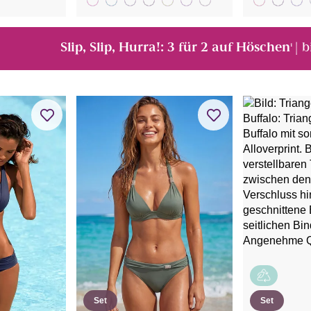
Slip, Slip, Hurra!: 3 für 2 auf Höschen
| 
¹
Set
Set