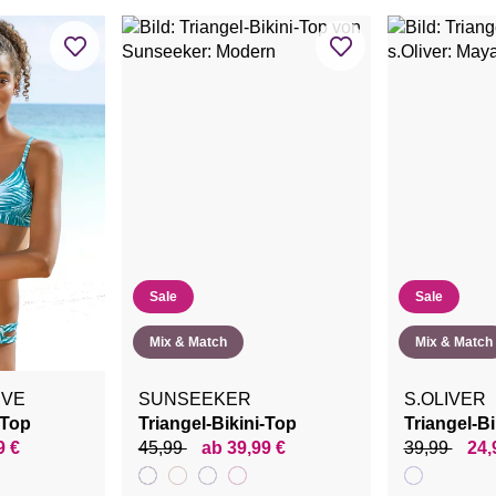
Sale
Sale
Mix & Match
Mix & Match
IVE
SUNSEEKER
S.OLIVER
-Top
Triangel-Bikini-Top
Triangel-Bi
9 €
45,99
ab 39,99 €
39,99
24,