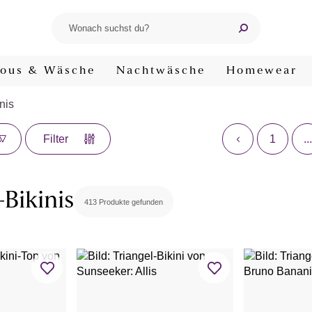
ous & Wäsche
Nachtwäsche
Homewear
nis
1
...
Filter
-Bikinis
413 Produkte gefunden