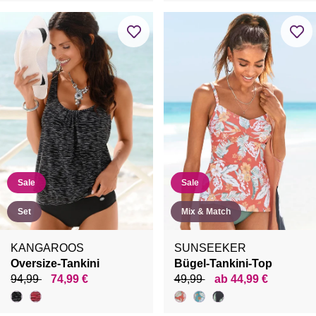
Sale
Sale
Set
Mix & Match
KANGAROOS
SUNSEEKER
Oversize-Tankini
Bügel-Tankini-Top
94,99
74,99 €
49,99
ab 44,99 €