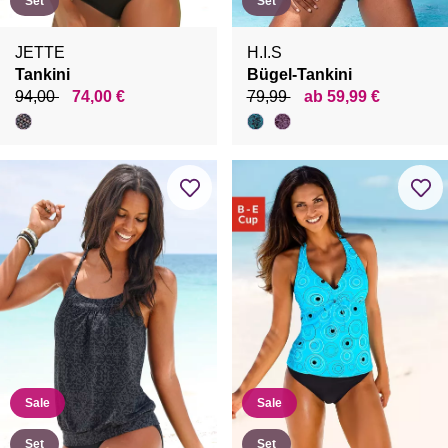
Set
Set
JETTE
H.I.S
Tankini
Bügel-Tankini
94,00
74,00 €
79,99
ab 59,99 €
Sale
Sale
Set
Set