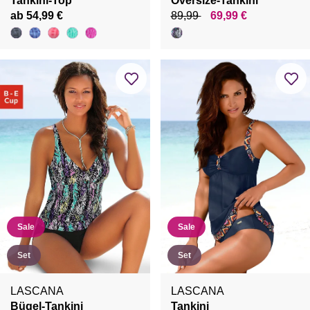
Tankini-Top
Oversize-Tankini
ab 54,99 €
89,99
69,99 €
Sale
Sale
Set
Set
LASCANA
LASCANA
Bügel-Tankini
Tankini