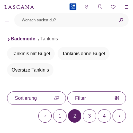
PAYBACK
Bademode
Tankinis
Tankinis mit Bügel
Tankinis ohne Bügel
Oversize Tankinis
Sortierung
Filter
1
2
3
4