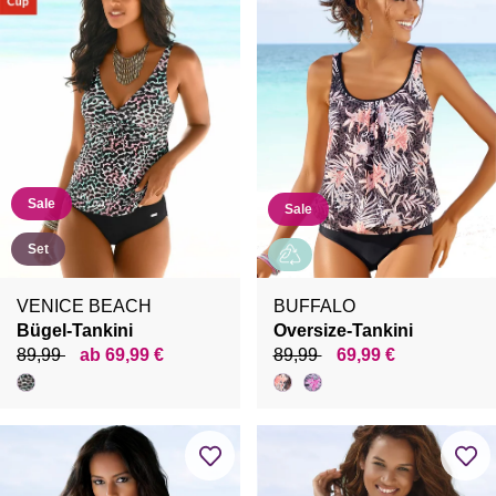
Sale
Sale
Set
VENICE BEACH
BUFFALO
Bügel-Tankini
Oversize-Tankini
89,99
ab 69,99 €
89,99
69,99 €