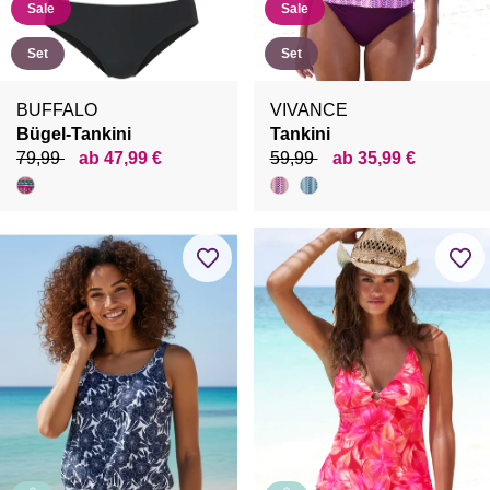
Sale
Sale
Set
Set
BUFFALO
VIVANCE
Bügel-Tankini
Tankini
79,99
ab 47,99 €
59,99
ab 35,99 €