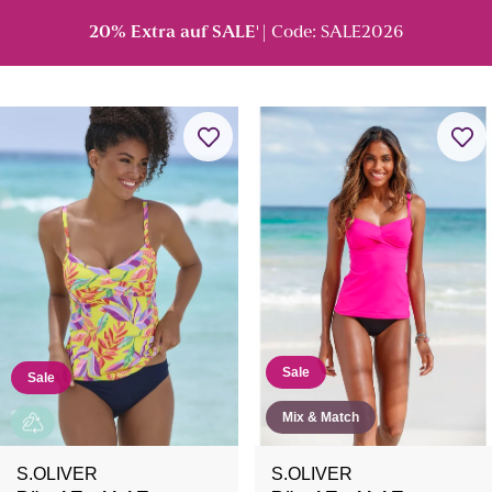
20% Extra auf SALE
| Code: SALE2026
¹
Sale
Sale
Mix & Match
S.OLIVER
S.OLIVER