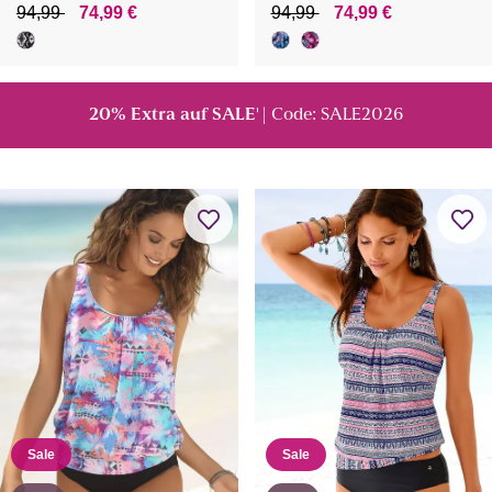
94,99
74,99 €
94,99
74,99 €
20% Extra auf SALE
| Code: SALE2026
¹
Sale
Sale