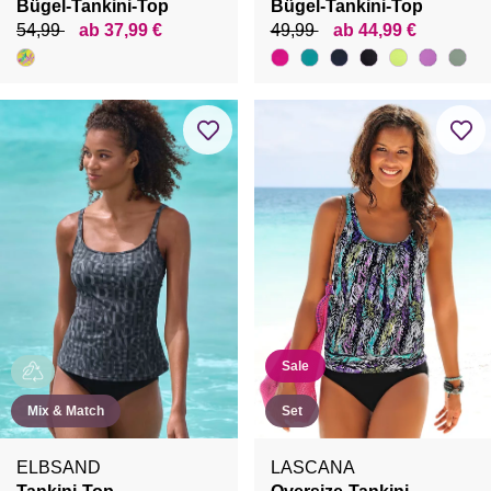
Bügel-Tankini-Top
Bügel-Tankini-Top
54,99
ab 37,99 €
49,99
ab 44,99 €
Sale
Mix & Match
Set
ELBSAND
LASCANA