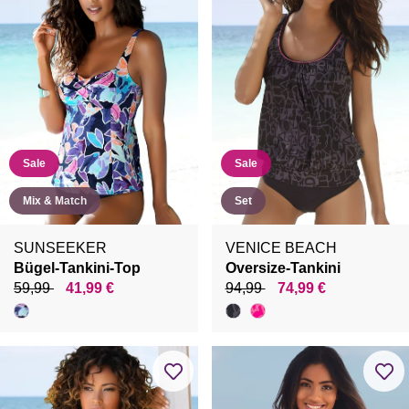
Sale
Sale
Mix & Match
Set
SUNSEEKER
VENICE BEACH
Bügel-Tankini-Top
Oversize-Tankini
59,99
41,99 €
94,99
74,99 €