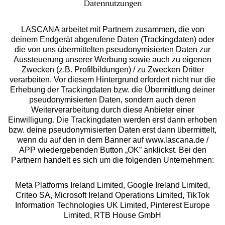
Datennutzungen
und schmeichelnden Farbtönen. Rot ist ein
Unsere Apps
Hingucker am Strand, Türkis weckt Erinnerungen an
endlose Tage am Meer, an den Duft von Salzwasser
LASCANA arbeitet mit Partnern zusammen, die von
deinem Endgerät abgerufene Daten (Trackingdaten) oder
und Sand.
die von uns übermittelten pseudonymisierten Daten zur
Modische Mixes: Die Kombination aus schwarzer
Aussteuerung unserer Werbung sowie auch zu eigenen
Hose und auffälligem Top ist perfekt, um deine Hüfte
Zwecken (z.B. Profilbildungen) / zu Zwecken Dritter
schmaler zu zaubern und die Blicke nach oben zu
verarbeiten. Vor diesem Hintergrund erfordert nicht nur die
lenken. Verspielte Details, wie Perlen am Dekolleté,
Erhebung der Trackingdaten bzw. die Übermittlung deiner
Oberteile in Wickeloptik oder auch Bindebänder an
pseudonymisierten Daten, sondern auch deren
der Bikinihose machen noch mehr aus deinem
Weiterverarbeitung durch diese Anbieter einer
Gratis Versand ab
50 €
Einwilligung. Die Trackingdaten werden erst dann erhoben
Tankini – nämlich einen echten Eyecatcher.
bzw. deine pseudonymisierten Daten erst dann übermittelt,
Kostenlose Retoure
wenn du auf den in dem Banner auf www.lascana.de /
APP wiedergebenden Button „OK” anklickst. Bei den
Partnern handelt es sich um die folgenden Unternehmen:
°Punkte sammeln
Meta Platforms Ireland Limited, Google Ireland Limited,
Criteo SA, Microsoft Ireland Operations Limited, TikTok
Ratenkauf **
Information Technologies UK Limited, Pinterest Europe
Limited, RTB House GmbH