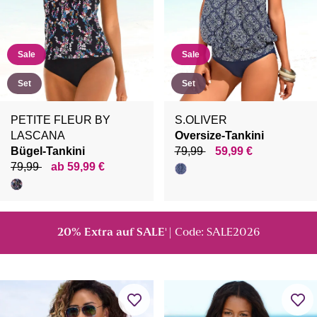
Sale
Sale
Set
Set
PETITE FLEUR BY
S.OLIVER
LASCANA
Oversize-Tankini
Bügel-Tankini
79,99
59,99 €
79,99
ab 59,99 €
20% Extra auf SALE
| Code: SALE2026
¹