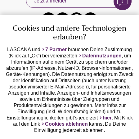
Jetzt anmelden
zu viel Haut zu zeigen.
Bikini-Hotpants sind die ideale Wahl für alle, die
Trend-Looks lieben. Mit ihrem stylishen Schnitt sind
diese Modelle immer echte Eyecatcher – und das,
Cookies und andere Technologien
ohne zu viel Haut zu zeigen.
erlauben?
Ein echter Allrounder ist die klassische Bikinihose.
Bikinihosen
in schlichten Designs passen einfach
LASCANA und
7 Partner
brauchen Deine Zustimmung
immer und sind sowohl charmant als auch bequem.
(Klick auf „Ok”) bei vereinzelten
Datennutzungen
, um
Auszeichnungen
Informationen auf einem Gerät zu speichern und/oder
Wenn Du Hüften und Po hervorheben möchten,
abzurufen (IP-Adresse, Nutzer-ID, Browser-Informationen,
wähle knappere Höschen mit auffälligen Designs wie
Geräte-Kennungen). Die Datennutzung erfolgt zum Zweck
Prints oder Mustern.
der Identifikation auf Drittseiten (auch unter Nutzung
pseudonymisierter E-Mail-Adressen), für personalisierte
Elegante Designs: Stilvolle Akzente setzt du mit
Anzeigen und Inhalte, Anzeigen- und Inhaltsmessungen
Modellen ganz in Schwarz. Tankinis in Erdfarben und
sowie um Erkenntnisse über Zielgruppen und
mit Ethnomuster betonen Deine zart gebräunte Haut
Produktentwicklungen zu gewinnen. Mehr Infos zur
und strahlen eine zurückhaltende Eleganz aus.
Einwilligung (inkl. Widerrufsmöglichkeit) und zu
Geprüfte Sicherheit
Modelle wie diese findest du zum Beispiel von
Jette
Einstellungsmöglichkeiten gibt’s jederzeit
hier
. Mit Klick
oder Buffalo.
auf den Link
Cookies ablehnen
kannst Du Deine
Fröhliche Farben: Steht Dir stattdessen der Sinn nach
Einwilligung jederzeit ablehnen.
Farben, greifst Du zum Tanktop mit bunten Mustern