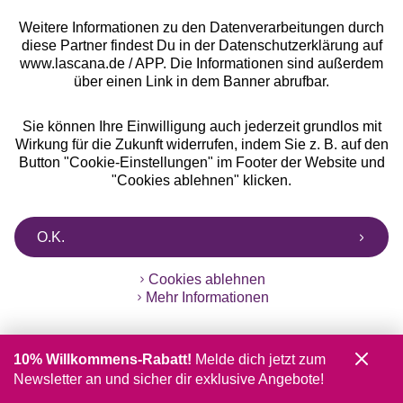
Weitere Informationen zu den Datenverarbeitungen durch
Services
diese Partner findest Du in der Datenschutzerklärung auf
www.lascana.de / APP. Die Informationen sind außerdem
über einen Link in dem Banner abrufbar.
Beratung
Sie können Ihre Einwilligung auch jederzeit grundlos mit
Über uns
Wirkung für die Zukunft widerrufen, indem Sie z. B. auf den
Button "Cookie-Einstellungen" im Footer der Website und
"Cookies ablehnen" klicken.
Rechtliches
O.K.
Cookies ablehnen
Mehr Informationen
Alle Preise inkl. MwSt., zzgl.
Versandkosten
** Bonität vorausgesetzt, berechtigt zur Bonitätsprüfung
10% Willkommens-Rabatt!
Melde dich jetzt zum
Newsletter an und sicher dir exklusive Angebote!