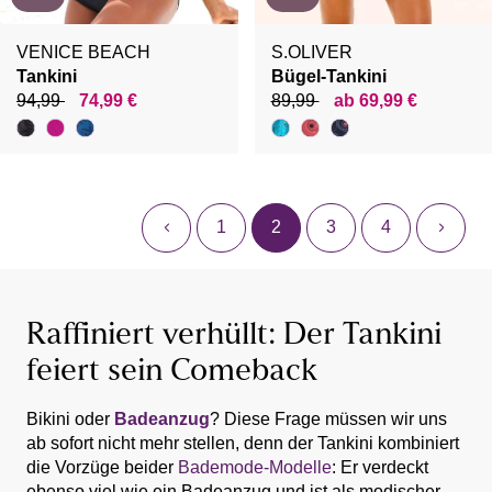
VENICE BEACH
S.OLIVER
Tankini
Bügel-Tankini
94,99
74,99 €
89,99
ab 69,99 €
1
2
3
4
Raffiniert verhüllt: Der Tankini
feiert sein Comeback
Bikini oder
Badeanzug
? Diese Frage müssen wir uns
ab sofort nicht mehr stellen, denn der Tankini kombiniert
die Vorzüge beider
Bademode-Modelle
: Er verdeckt
ebenso viel wie ein Badeanzug und ist als modischer