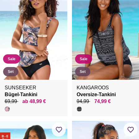
Sale
Sale
Set
Set
SUNSEEKER
KANGAROOS
Bügel-Tankini
Oversize-Tankini
69,99
ab 48,99 €
94,99
74,99 €