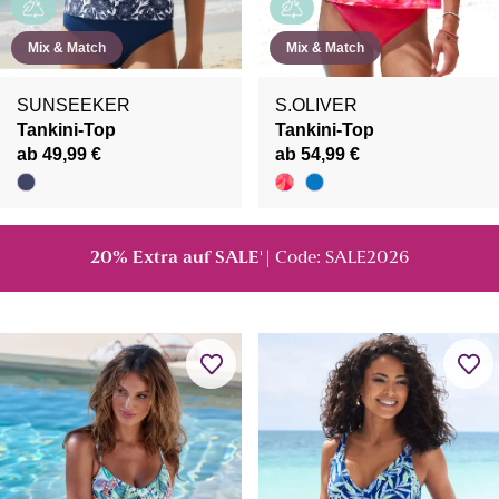
Mix & Match
Mix & Match
SUNSEEKER
S.OLIVER
Tankini-Top
Tankini-Top
ab 49,99 €
ab 54,99 €
20% Extra auf SALE
| Code: SALE2026
¹