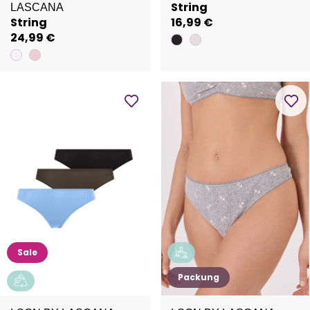
String
LASCANA
String
16,99 €
24,99 €
Sale
Packung