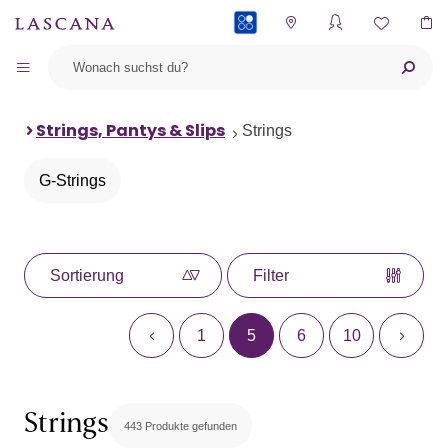
PAYBACK
Strings, Pantys & Slips
Strings
G-Strings
Sortierung
Filter
1
5
6
10
Strings
443 Produkte gefunden