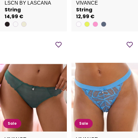
LSCN BY LASCANA
VIVANCE
String
String
14,99 €
12,99 €
Sale
Sale