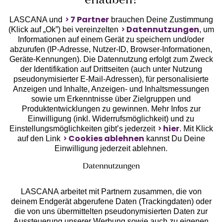
erlauben?
7 Partner
LASCANA und
brauchen Deine Zustimmung
Datennutzungen
(Klick auf „Ok”) bei vereinzelten
, um
Informationen auf einem Gerät zu speichern und/oder
abzurufen (IP-Adresse, Nutzer-ID, Browser-Informationen,
Geräte-Kennungen). Die Datennutzung erfolgt zum Zweck
der Identifikation auf Drittseiten (auch unter Nutzung
pseudonymisierter E-Mail-Adressen), für personalisierte
Gratis Versand ab
50 €
Anzeigen und Inhalte, Anzeigen- und Inhaltsmessungen
sowie um Erkenntnisse über Zielgruppen und
Produktentwicklungen zu gewinnen. Mehr Infos zur
Kostenlose Retoure
Einwilligung (inkl. Widerrufsmöglichkeit) und zu
hier
Einstellungsmöglichkeiten gibt’s jederzeit
. Mit Klick
Cookies ablehnen
auf den Link
kannst Du Deine
°Punkte sammeln
Einwilligung jederzeit ablehnen.
Datennutzungen
Ratenkauf **
LASCANA arbeitet mit Partnern zusammen, die von
deinem Endgerät abgerufene Daten (Trackingdaten) oder
die von uns übermittelten pseudonymisierten Daten zur
Aussteuerung unserer Werbung sowie auch zu eigenen