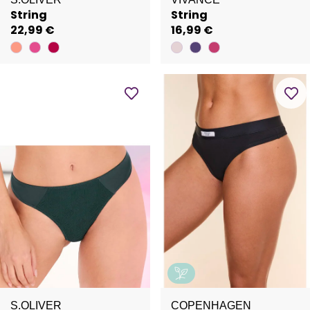
String
String
22,99 €
16,99 €
S.OLIVER
COPENHAGEN