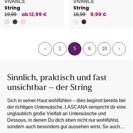
VIVANCE
VIVANCE
String
String
ab 12,99 €
9,99 €
19,99
16,99
1
5
6
10
Sinnlich, praktisch und fast
unsichtbar – der String
Sich in seiner Haut wohlfühlen – dies beginnt bereits bei
der richtigen Unterwäsche. LASCANA verspricht dir eine
unglaublich große Vielfalt an Unterwäsche und
Dessous, in denen Du dich eben nicht nur wohlfühlst,
sondern auch besonders gut aussehen wirst. So auch