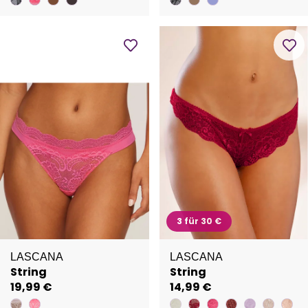
3 für 30 €
LASCANA
LASCANA
String
String
19,99 €
14,99 €