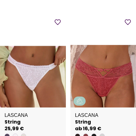
LASCANA
LASCANA
String
String
25,99 €
ab 16,99 €