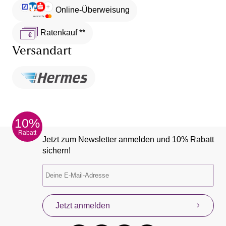
Online-Überweisung
Ratenkauf **
Versandart
10%
Rabatt
Jetzt zum Newsletter anmelden und 10% Rabatt
sichern!
Jetzt anmelden