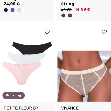
24,99 €
String
14,99 €
24,99
Packung
PETITE FLEUR BY
VIVANCE