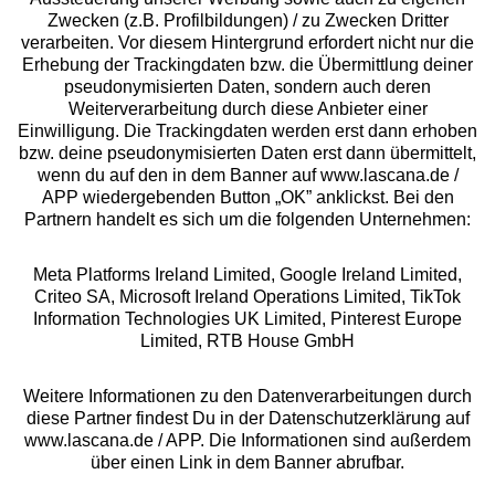
Services
Zwecken (z.B. Profilbildungen) / zu Zwecken Dritter
verarbeiten. Vor diesem Hintergrund erfordert nicht nur die
Beratung
Erhebung der Trackingdaten bzw. die Übermittlung deiner
pseudonymisierten Daten, sondern auch deren
Weiterverarbeitung durch diese Anbieter einer
Über uns
Einwilligung. Die Trackingdaten werden erst dann erhoben
bzw. deine pseudonymisierten Daten erst dann übermittelt,
wenn du auf den in dem Banner auf www.lascana.de /
Rechtliches
APP wiedergebenden Button „OK” anklickst. Bei den
Partnern handelt es sich um die folgenden Unternehmen:
Meta Platforms Ireland Limited, Google Ireland Limited,
Criteo SA, Microsoft Ireland Operations Limited, TikTok
Information Technologies UK Limited, Pinterest Europe
Alle Preise inkl. MwSt., zzgl.
Versandkosten
Limited, RTB House GmbH
** Bonität vorausgesetzt, berechtigt zur Bonitätsprüfung
Weitere Informationen zu den Datenverarbeitungen durch
diese Partner findest Du in der Datenschutzerklärung auf
www.lascana.de / APP. Die Informationen sind außerdem
über einen Link in dem Banner abrufbar.