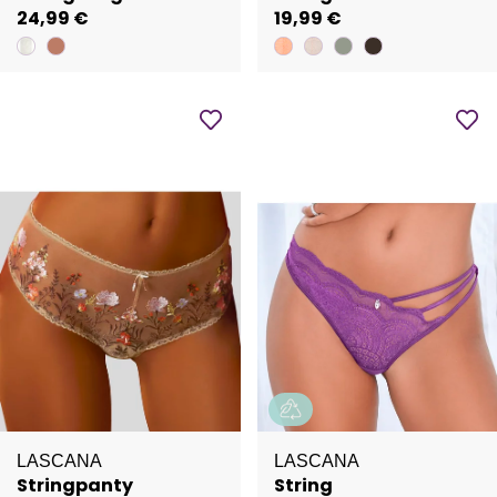
24,99 €
19,99 €
LASCANA
LASCANA
Stringpanty
String