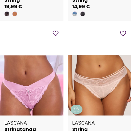
String
String
19,99 €
14,99 €
LASCANA
LASCANA
Stringtanga
String