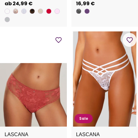
ab 24,99 €
16,99 €
Sale
LASCANA
LASCANA