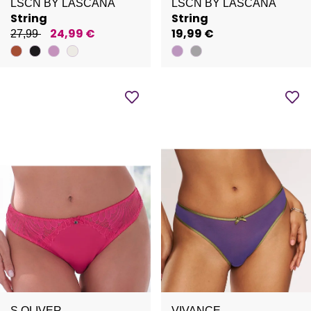
LSCN BY LASCANA
LSCN BY LASCANA
String
String
24,99 €
19,99 €
27,99
S.OLIVER
VIVANCE