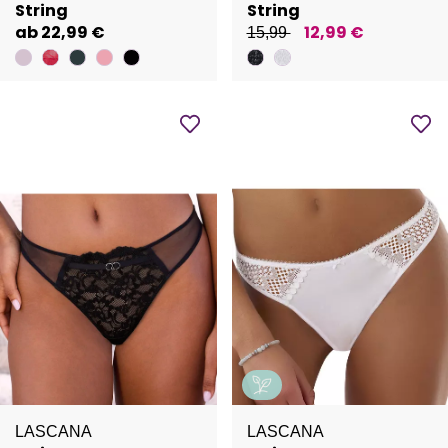
String
String
ab 22,99 €
12,99 €
15,99
LASCANA
LASCANA