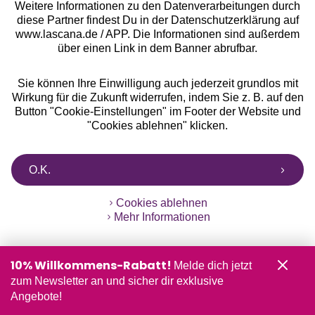
Weitere Informationen zu den Datenverarbeitungen durch
diese Partner findest Du in der Datenschutzerklärung auf
www.lascana.de / APP. Die Informationen sind außerdem
über einen Link in dem Banner abrufbar.
10%
Rabatt
Sie können Ihre Einwilligung auch jederzeit grundlos mit
Jetzt zum Newsletter anmelden und 10% Rabatt
Wirkung für die Zukunft widerrufen, indem Sie z. B. auf den
sichern!
Button "Cookie-Einstellungen" im Footer der Website und
"Cookies ablehnen" klicken.
O.K.
Jetzt anmelden
Cookies ablehnen
Mehr Informationen
10% Willkommens-Rabatt!
Melde dich jetzt
zum Newsletter an und sicher dir exklusive
Angebote!
Auszeichnungen