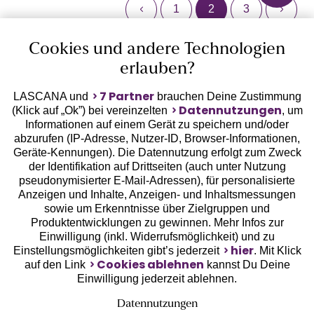
1
2
3
Cookies und andere Technologien
erlauben?
Minimizer und Optimizer von
7 Partner
LASCANA und
brauchen Deine Zustimmung
LASCANA: Das gute Gefühl,
Datennutzungen
(Klick auf „Ok”) bei vereinzelten
, um
sich gut zu fühlen
Informationen auf einem Gerät zu speichern und/oder
abzurufen (IP-Adresse, Nutzer-ID, Browser-Informationen,
Geräte-Kennungen). Die Datennutzung erfolgt zum Zweck
Optimaler Tragekomfort und sinnliche Ausstrahlung -
der Identifikation auf Drittseiten (auch unter Nutzung
das ist das, was sich jede Frau wünscht, die sich für
pseudonymisierter E-Mail-Adressen), für personalisierte
einen Büstenhalter und andere Dessous entscheidet.
Anzeigen und Inhalte, Anzeigen- und Inhaltsmessungen
Ob Minimizer BH, Optimizer BH, Wonderbra – Du willst
sowie um Erkenntnisse über Zielgruppen und
weder auf das Eine noch auf das Andere verzichten.
Produktentwicklungen zu gewinnen. Mehr Infos zur
Mehr lesen
Warum auch? Die Kollektionen von LASCANA erfüllen
Einwilligung (inkl. Widerrufsmöglichkeit) und zu
Schwarz
- Klassisch elegant
jeden Wunsch in Bezug auf Qualität und
hier
Einstellungsmöglichkeiten gibt’s jederzeit
. Mit Klick
Hautfarben
- Gut in Kombination mit transparenter
Bequemlichkeit, ohne sündhaft teuer zu sein.
Cookies ablehnen
auf den Link
kannst Du Deine
Kleidung
Einwilligung jederzeit ablehnen.
Weiß
- Formende BHs in dezenter Farbe
Datennutzungen