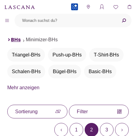
PAYBACK
BHs
Minimizer-BHs
Triangel-BHs
Push-up-BHs
T-Shirt-BHs
Schalen-BHs
Bügel-BHs
Basic-BHs
Mehr anzeigen
BHs ohne Bügel
Bralettes
Bustiers
Balconette-BHs
Neckholder-BHs
Sortierung
Filter
Büstenheben
Entlastungs-BHs
1
2
3