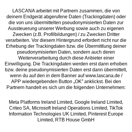
Blau
- Dezent in klassischem blau
Kostenlose Hotline aus allen
deutschen Netzen
LASCANA arbeitet mit Partnern zusammen, die von
deinem Endgerät abgerufene Daten (Trackingdaten) oder
0800 - 600 40 30
die von uns übermittelten pseudonymisierten Daten zur
Aussteuerung unserer Werbung sowie auch zu eigenen
service@lascana.de
Zwecken (z.B. Profilbildungen) / zu Zwecken Dritter
verarbeiten. Vor diesem Hintergrund erfordert nicht nur die
* Mo - Fr: 08 - 20 Uhr; Sa: 09 - 17 Uhr; So: 09 - 14 Uhr.
Erhebung der Trackingdaten bzw. die Übermittlung deiner
Zahlarten
pseudonymisierten Daten, sondern auch deren
Weiterverarbeitung durch diese Anbieter einer
Einwilligung. Die Trackingdaten werden erst dann erhoben
Rechnung **
bzw. deine pseudonymisierten Daten erst dann übermittelt,
wenn du auf den in dem Banner auf www.lascana.de /
APP wiedergebenden Button „OK” anklickst. Bei den
Partnern handelt es sich um die folgenden Unternehmen:
Online-Überweisung
Meta Platforms Ireland Limited, Google Ireland Limited,
Ratenkauf **
Criteo SA, Microsoft Ireland Operations Limited, TikTok
Information Technologies UK Limited, Pinterest Europe
Versandart
Limited, RTB House GmbH