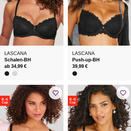
LASCANA
LASCANA
Schalen-BH
Push-up-BH
ab 34,99 €
39,99 €