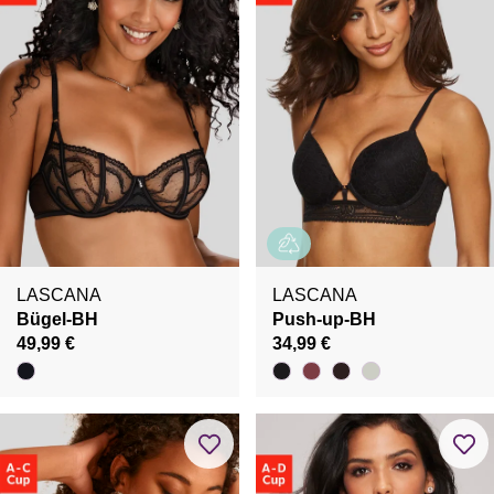
LASCANA
LASCANA
Bügel-BH
Push-up-BH
49,99 €
34,99 €