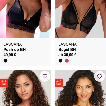
LASCANA
LASCANA
Push-up-BH
Bügel-BH
49,99 €
ab 39,99 €