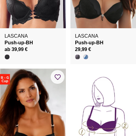
LASCANA
LASCANA
Push-up-BH
Push-up-BH
ab 39,99 €
29,99 €