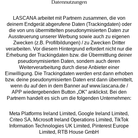
Online-Überweisung
Datennutzungen
Ratenkauf **
LASCANA arbeitet mit Partnern zusammen, die von
deinem Endgerät abgerufene Daten (Trackingdaten) oder
Versandart
die von uns übermittelten pseudonymisierten Daten zur
Aussteuerung unserer Werbung sowie auch zu eigenen
Zwecken (z.B. Profilbildungen) / zu Zwecken Dritter
verarbeiten. Vor diesem Hintergrund erfordert nicht nur die
Erhebung der Trackingdaten bzw. die Übermittlung deiner
pseudonymisierten Daten, sondern auch deren
Weiterverarbeitung durch diese Anbieter einer
10%
Einwilligung. Die Trackingdaten werden erst dann erhoben
Rabatt
bzw. deine pseudonymisierten Daten erst dann übermittelt,
Jetzt zum Newsletter anmelden und 10% Rabatt
wenn du auf den in dem Banner auf www.lascana.de /
sichern!
APP wiedergebenden Button „OK” anklickst. Bei den
Partnern handelt es sich um die folgenden Unternehmen:
Meta Platforms Ireland Limited, Google Ireland Limited,
Criteo SA, Microsoft Ireland Operations Limited, TikTok
Jetzt anmelden
Information Technologies UK Limited, Pinterest Europe
Limited, RTB House GmbH