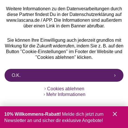
Weitere Informationen zu den Datenverarbeitungen durch
diese Partner findest Du in der Datenschutzerklärung auf
www.lascana.de / APP. Die Informationen sind außerdem
über einen Link in dem Banner abrufbar.
Auszeichnungen
Sie können Ihre Einwilligung auch jederzeit grundlos mit
Wirkung für die Zukunft widerrufen, indem Sie z. B. auf den
Button "Cookie-Einstellungen" im Footer der Website und
"Cookies ablehnen" klicken.
O.K.
Geprüfte Sicherheit
Cookies ablehnen
Mehr Informationen
10% Willkommens-Rabatt!
Melde dich jetzt zum
Unsere Apps
Newsletter an und sicher dir exklusive Angebote!