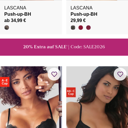
LASCANA
LASCANA
Push-up-BH
Push-up-BH
ab 34,99 €
29,99 €
20% Extra auf SALE
| Code: SALE2026
¹