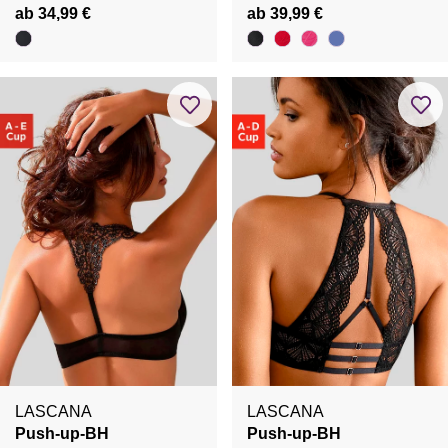
ab 34,99 €
ab 39,99 €
LASCANA
LASCANA
Push-up-BH
Push-up-BH