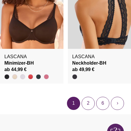
LASCANA
LASCANA
Minimizer-BH
Neckholder-BH
ab 44,99 €
ab 49,99 €
1
2
6