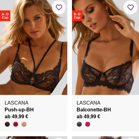
LASCANA
LASCANA
Push-up-BH
Balconette-BH
ab 49,99 €
ab 49,99 €