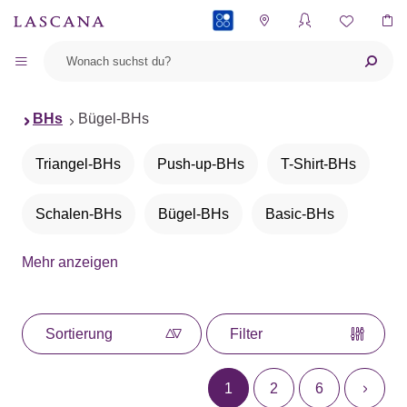
PAYBACK
BHs
Bügel-BHs
Triangel-BHs
Push-up-BHs
T-Shirt-BHs
Schalen-BHs
Bügel-BHs
Basic-BHs
Mehr anzeigen
BHs ohne Bügel
Bralettes
Bustiers
Balconette-BHs
Neckholder-BHs
Sortierung
Filter
Büstenheben
Entlastungs-BHs
1
2
6