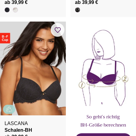
ab 39,99 €
ab 39,99 €
So geht's richtig
LASCANA
BH-Größe berechnen
Schalen-BH