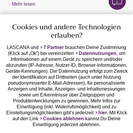
Mehr lesen
Cookies und andere Technologien
erlauben?
Kostenlose Hotline aus allen
LASCANA und
7 Partner
brauchen Deine Zustimmung
deutschen Netzen
(Klick auf „Ok”) bei vereinzelten
Datennutzungen
, um
Informationen auf einem Gerät zu speichern und/oder
0800 - 600 40 30
abzurufen (IP-Adresse, Nutzer-ID, Browser-Informationen,
Geräte-Kennungen). Die Datennutzung erfolgt zum Zweck
service@lascana.de
der Identifikation auf Drittseiten (auch unter Nutzung
pseudonymisierter E-Mail-Adressen), für personalisierte
* Mo - Fr: 08 - 20 Uhr; Sa: 09 - 17 Uhr; So: 09 - 14 Uhr.
Anzeigen und Inhalte, Anzeigen- und Inhaltsmessungen
Zahlarten
sowie um Erkenntnisse über Zielgruppen und
Produktentwicklungen zu gewinnen. Mehr Infos zur
Einwilligung (inkl. Widerrufsmöglichkeit) und zu
Rechnung **
Einstellungsmöglichkeiten gibt’s jederzeit
hier
. Mit Klick
auf den Link
Cookies ablehnen
kannst Du Deine
Einwilligung jederzeit ablehnen.