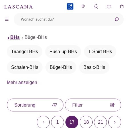
PAYBACK
BHs
Bügel-BHs
Triangel-BHs
Push-up-BHs
T-Shirt-BHs
Schalen-BHs
Bügel-BHs
Basic-BHs
Mehr anzeigen
BHs ohne Bügel
Bralettes
Bustiers
Balconette-BHs
Neckholder-BHs
Sortierung
Filter
Büstenheben
Entlastungs-BHs
1
17
18
21