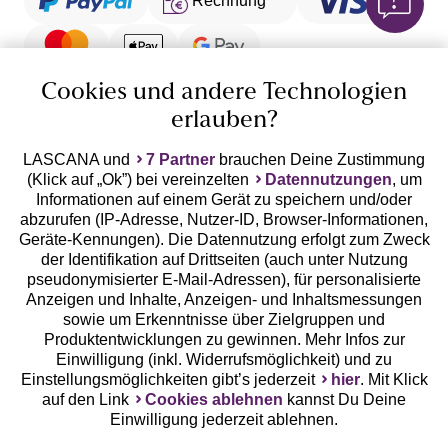
Online-Überweisung
Cookies und andere Technologien
erlauben?
Ratenkauf **
LASCANA und
7 Partner
brauchen Deine Zustimmung
Versandart
(Klick auf „Ok”) bei vereinzelten
Datennutzungen
, um
Informationen auf einem Gerät zu speichern und/oder
abzurufen (IP-Adresse, Nutzer-ID, Browser-Informationen,
Geräte-Kennungen). Die Datennutzung erfolgt zum Zweck
der Identifikation auf Drittseiten (auch unter Nutzung
pseudonymisierter E-Mail-Adressen), für personalisierte
Anzeigen und Inhalte, Anzeigen- und Inhaltsmessungen
10%
sowie um Erkenntnisse über Zielgruppen und
Rabatt
Produktentwicklungen zu gewinnen. Mehr Infos zur
Jetzt zum Newsletter anmelden und 10% Rabatt
Einwilligung (inkl. Widerrufsmöglichkeit) und zu
sichern!
Einstellungsmöglichkeiten gibt’s jederzeit
hier
. Mit Klick
auf den Link
Cookies ablehnen
kannst Du Deine
Einwilligung jederzeit ablehnen.