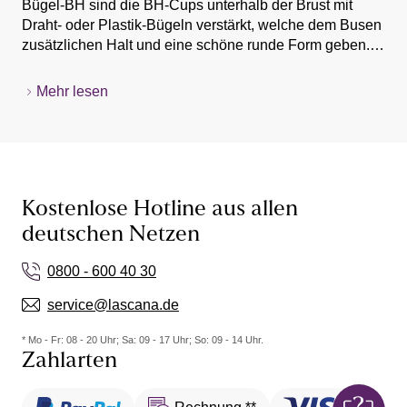
Bügel-BH sind die BH-Cups unterhalb der Brust mit
Draht- oder Plastik-Bügeln verstärkt, welche dem Busen
zusätzlichen Halt und eine schöne runde Form geben.
Des Weiteren sorgen sie für ein komfortables
Schwarze Bügel-BH
Tragegefühl und gehören daher zu den Lieblingen jeder
Mehr lesen
Weiße Bügel-BH
Frau. Vor allem durch ihre Vielfältigkeit überzeugen die
Bügel-BHs und sind auch hier bei uns unverzichtbar.
Hautfarbene Bügel-BH
Wir wollen, dass Sie du dich als Frau wohlfühlst. Daher
Rote Bügel-BH
bieten wir unsere Bügel-BH Reihe in vielen
Blaue Bügel-BH
verschiedenen Stilen, Varianten und Größen an.
Entdecke z.B. unsere
sinnlichen Push-up-BHs
mit
Kostenlose Hotline aus allen
Bügeln in allen Größen von Cup A über Cup B, Cup C
deutschen Netzen
oder Cup E und aktuellen Trendfarben.
0800 - 600 40 30
service@lascana.de
* Mo - Fr: 08 - 20 Uhr; Sa: 09 - 17 Uhr; So: 09 - 14 Uhr.
Zahlarten
Rechnung **