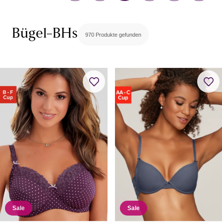
Minimizer-BHs
Multiway-BHs / Trägerlose BHs
Still-BHs
Bügel-BHs
970 Produkte gefunden
Sport-BHs
BH-Zubehör & -Alternativen
BH-Tops
Rückenfreie BHs
Sale
Sale