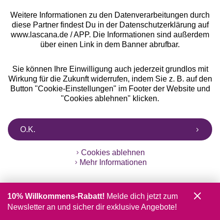
Weitere Informationen zu den Datenverarbeitungen durch
diese Partner findest Du in der Datenschutzerklärung auf
Unsere Apps
www.lascana.de / APP. Die Informationen sind außerdem
über einen Link in dem Banner abrufbar.
Sie können Ihre Einwilligung auch jederzeit grundlos mit
Wirkung für die Zukunft widerrufen, indem Sie z. B. auf den
Button "Cookie-Einstellungen" im Footer der Website und
"Cookies ablehnen" klicken.
Gratis Versand ab
50 €
O.K.
Kostenlose Retoure
Cookies ablehnen
Mehr Informationen
°Punkte sammeln
10% Willkommens-Rabatt!
Melde dich jetzt zum
Ratenkauf **
Newsletter an und sicher dir exklusive Angebote!