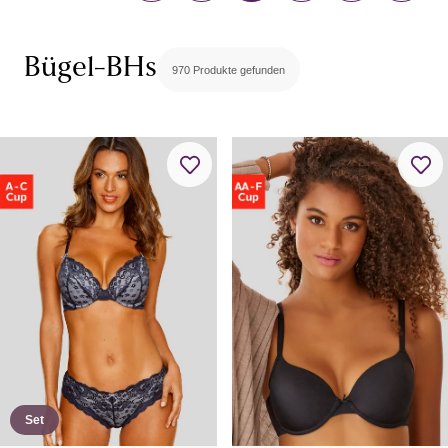
Minimizer-BHs
Multiway-BHs / Trägerlose BHs
Still-BHs
Bügel-BHs
970 Produkte gefunden
Sport-BHs
BH-Zubehör & -Alternativen
BH-Tops
Rückenfreie BHs
Set