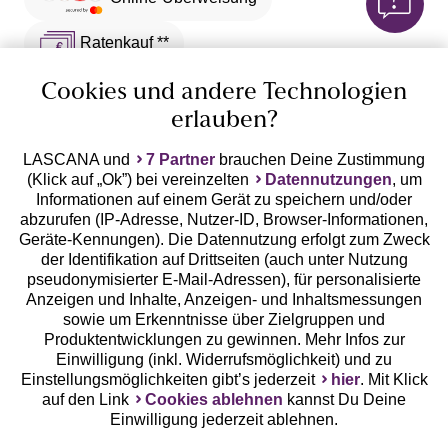
Ratenkauf **
Versandart
Cookies und andere Technologien
erlauben?
LASCANA und
7 Partner
brauchen Deine Zustimmung
(Klick auf „Ok”) bei vereinzelten
Datennutzungen
, um
Informationen auf einem Gerät zu speichern und/oder
10%
abzurufen (IP-Adresse, Nutzer-ID, Browser-Informationen,
Geräte-Kennungen). Die Datennutzung erfolgt zum Zweck
Rabatt
Jetzt zum Newsletter anmelden und 10% Rabatt
der Identifikation auf Drittseiten (auch unter Nutzung
sichern!
pseudonymisierter E-Mail-Adressen), für personalisierte
Anzeigen und Inhalte, Anzeigen- und Inhaltsmessungen
sowie um Erkenntnisse über Zielgruppen und
Produktentwicklungen zu gewinnen. Mehr Infos zur
Einwilligung (inkl. Widerrufsmöglichkeit) und zu
Einstellungsmöglichkeiten gibt’s jederzeit
hier
. Mit Klick
Jetzt anmelden
auf den Link
Cookies ablehnen
kannst Du Deine
Einwilligung jederzeit ablehnen.