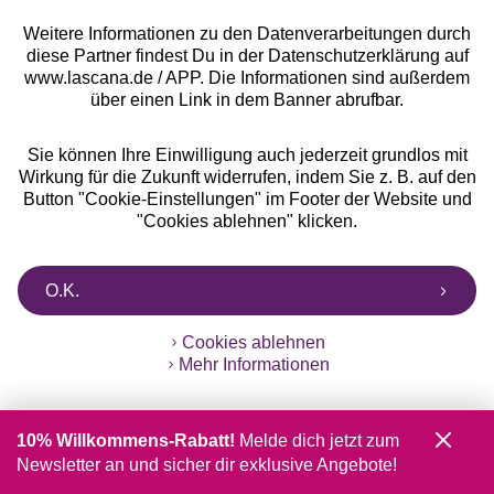
Weitere Informationen zu den Datenverarbeitungen durch
diese Partner findest Du in der Datenschutzerklärung auf
www.lascana.de / APP. Die Informationen sind außerdem
über einen Link in dem Banner abrufbar.
Sie können Ihre Einwilligung auch jederzeit grundlos mit
Gratis Versand ab
50 €
Wirkung für die Zukunft widerrufen, indem Sie z. B. auf den
Button "Cookie-Einstellungen" im Footer der Website und
"Cookies ablehnen" klicken.
Kostenlose Retoure
O.K.
°Punkte sammeln
Cookies ablehnen
Ratenkauf **
Mehr Informationen
10% Willkommens-Rabatt!
Melde dich jetzt zum
Newsletter an und sicher dir exklusive Angebote!
Services