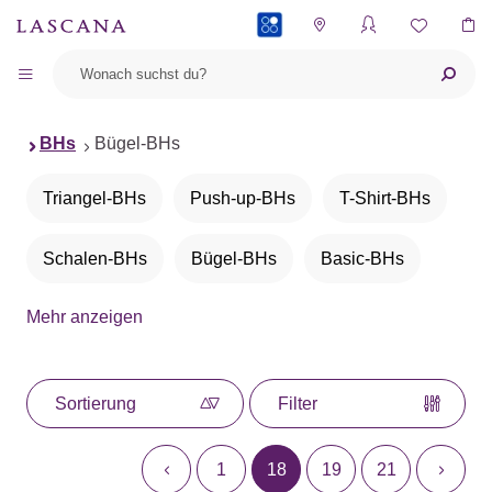
PAYBACK
BHs
Bügel-BHs
Triangel-BHs
Push-up-BHs
T-Shirt-BHs
Schalen-BHs
Bügel-BHs
Basic-BHs
Mehr anzeigen
BHs ohne Bügel
Bralettes
Bustiers
Balconette-BHs
Neckholder-BHs
Sortierung
Filter
Büstenheben
Entlastungs-BHs
1
18
19
21