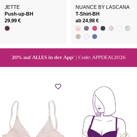
JETTE
NUANCE BY LASCANA
Push-up-BH
T-Shirt-BH
29,99 €
ab 24,98 €
20% auf ALLES in der App
| Code: APPDEAL2026
²