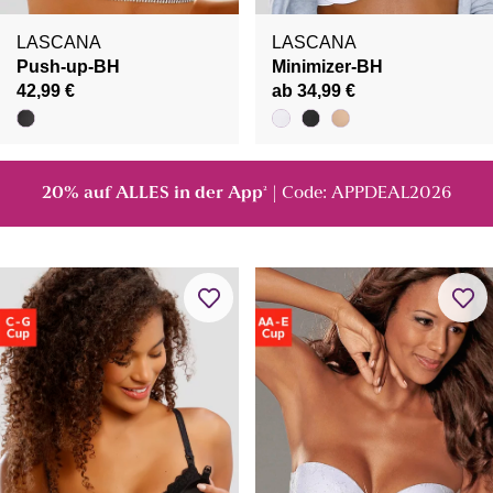
LASCANA
LASCANA
Push-up-BH
Minimizer-BH
42,99 €
ab 34,99 €
20% auf ALLES in der App
| Code: APPDEAL2026
²