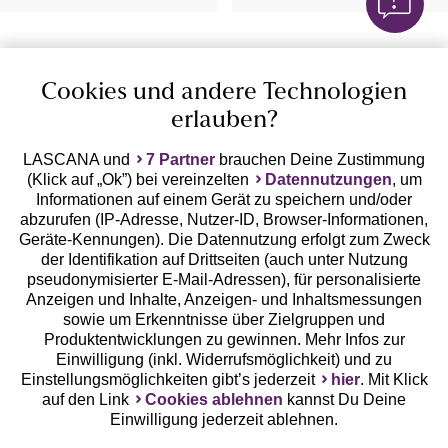
1
7
8
21
Cookies und andere Technologien
erlauben?
LASCANA und
7 Partner
brauchen Deine Zustimmung
Bügel-BHs – von klassisch bis
(Klick auf „Ok”) bei vereinzelten
Datennutzungen
, um
Informationen auf einem Gerät zu speichern und/oder
sexy
abzurufen (IP-Adresse, Nutzer-ID, Browser-Informationen,
Geräte-Kennungen). Die Datennutzung erfolgt zum Zweck
Bügel-BHs sind schon seit Jahren aus dem
der Identifikation auf Drittseiten (auch unter Nutzung
Kleiderschrank nicht mehr weg zu denken. Bei einem
pseudonymisierter E-Mail-Adressen), für personalisierte
Bügel-BH sind die BH-Cups unterhalb der Brust mit
Anzeigen und Inhalte, Anzeigen- und Inhaltsmessungen
Draht- oder Plastik-Bügeln verstärkt, welche dem Busen
sowie um Erkenntnisse über Zielgruppen und
Produktentwicklungen zu gewinnen. Mehr Infos zur
zusätzlichen Halt und eine schöne runde Form geben.
Einwilligung (inkl. Widerrufsmöglichkeit) und zu
Des Weiteren sorgen sie für ein komfortables
Schwarze Bügel-BH
Einstellungsmöglichkeiten gibt’s jederzeit
hier
. Mit Klick
Tragegefühl und gehören daher zu den Lieblingen jeder
Mehr lesen
auf den Link
Cookies ablehnen
kannst Du Deine
Weiße Bügel-BH
Frau. Vor allem durch ihre Vielfältigkeit überzeugen die
Einwilligung jederzeit ablehnen.
Bügel-BHs und sind auch hier bei uns unverzichtbar.
Hautfarbene Bügel-BH