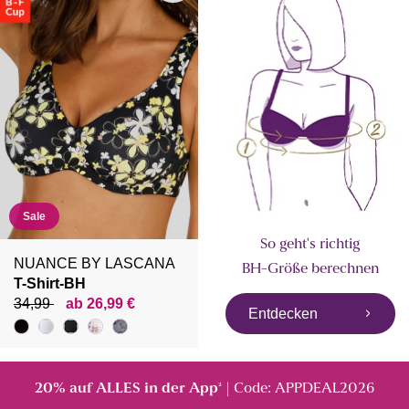
Sale
So geht's richtig
NUANCE BY LASCANA
BH-Größe berechnen
T-Shirt-BH
34,99
ab 26,99 €
Entdecken
20% auf ALLES in der App
| Code: APPDEAL2026
²