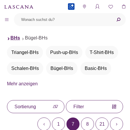
PAYBACK
BHs
Bügel-BHs
Triangel-BHs
Push-up-BHs
T-Shirt-BHs
Schalen-BHs
Bügel-BHs
Basic-BHs
Mehr anzeigen
BHs ohne Bügel
Bralettes
Bustiers
Balconette-BHs
Neckholder-BHs
Sortierung
Filter
Büstenheben
Entlastungs-BHs
1
7
8
21