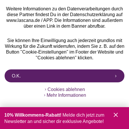
Versandart
Weitere Informationen zu den Datenverarbeitungen durch
diese Partner findest Du in der Datenschutzerklärung auf
www.lascana.de / APP. Die Informationen sind außerdem
über einen Link in dem Banner abrufbar.
Sie können Ihre Einwilligung auch jederzeit grundlos mit
10%
Wirkung für die Zukunft widerrufen, indem Sie z. B. auf den
Rabatt
Button "Cookie-Einstellungen" im Footer der Website und
Jetzt zum Newsletter anmelden und 10% Rabatt
"Cookies ablehnen" klicken.
sichern!
O.K.
Cookies ablehnen
Jetzt anmelden
Mehr Informationen
10% Willkommens-Rabatt!
Melde dich jetzt zum
Newsletter an und sicher dir exklusive Angebote!