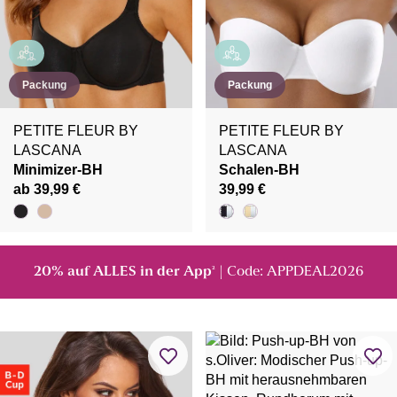
Packung
Packung
PETITE FLEUR BY
PETITE FLEUR BY
LASCANA
LASCANA
Minimizer-BH
Schalen-BH
ab 39,99 €
39,99 €
20% auf ALLES in der App
| Code: APPDEAL2026
²