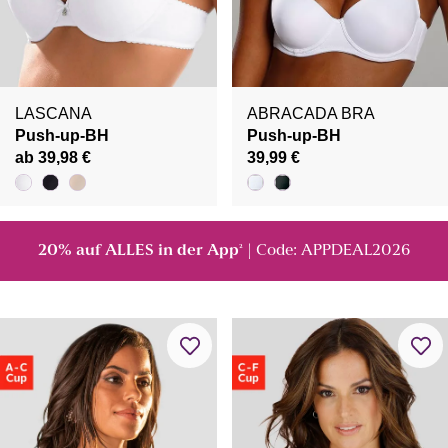
LASCANA
ABRACADA BRA
Push-up-BH
Push-up-BH
ab 39,98 €
39,99 €
20% auf ALLES in der App
| Code: APPDEAL2026
²