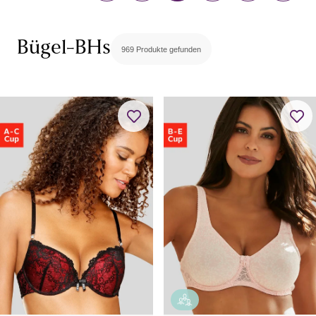
Minimizer-BHs
Multiway-BHs / Trägerlose BHs
Still-BHs
Bügel-BHs
969 Produkte gefunden
Sport-BHs
BH-Zubehör & -Alternativen
BH-Tops
Rückenfreie BHs