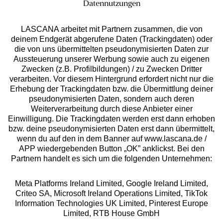
Wir wollen, dass Sie du dich als Frau wohlfühlst. Daher
Datennutzungen
Rote Bügel-BH
bieten wir unsere Bügel-BH Reihe in vielen
Blaue Bügel-BH
verschiedenen Stilen, Varianten und Größen an.
LASCANA arbeitet mit Partnern zusammen, die von
Entdecke z.B. unsere
sinnlichen Push-up-BHs
mit
Kostenlose Hotline aus allen
deinem Endgerät abgerufene Daten (Trackingdaten) oder
Bügeln in allen Größen von Cup A über Cup B, Cup C
die von uns übermittelten pseudonymisierten Daten zur
deutschen Netzen
oder Cup E und aktuellen Trendfarben.
Aussteuerung unserer Werbung sowie auch zu eigenen
Zwecken (z.B. Profilbildungen) / zu Zwecken Dritter
0800 - 600 40 30
verarbeiten. Vor diesem Hintergrund erfordert nicht nur die
Erhebung der Trackingdaten bzw. die Übermittlung deiner
service@lascana.de
pseudonymisierten Daten, sondern auch deren
Weiterverarbeitung durch diese Anbieter einer
* Mo - Fr: 08 - 20 Uhr; Sa: 09 - 17 Uhr; So: 09 - 14 Uhr.
Zahlarten
Einwilligung. Die Trackingdaten werden erst dann erhoben
bzw. deine pseudonymisierten Daten erst dann übermittelt,
wenn du auf den in dem Banner auf www.lascana.de /
Rechnung **
APP wiedergebenden Button „OK” anklickst. Bei den
Partnern handelt es sich um die folgenden Unternehmen:
Meta Platforms Ireland Limited, Google Ireland Limited,
Online-Überweisung
Criteo SA, Microsoft Ireland Operations Limited, TikTok
Information Technologies UK Limited, Pinterest Europe
Ratenkauf **
Limited, RTB House GmbH