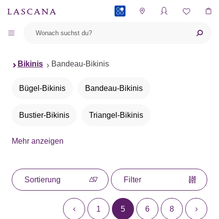
PAYBACK
Bikinis
Bandeau-Bikinis
Bügel-Bikinis
Bandeau-Bikinis
Bustier-Bikinis
Triangel-Bikinis
Mehr anzeigen
Push-up-Bikinis
Neckholder-Bikinis
Bügel-Bandeau-Bikinis
Bikini-Sets
Sortierung
Filter
Bikinis mit Animalprint
1
5
6
8