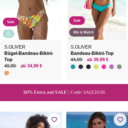
Sale
Sale
Mix & Match
S.OLIVER
S.OLIVER
Bügel-Bandeau-Bikini-
Bandeau-Bikini-Top
Top
44,99
ab 39,99 €
49,99
ab 34,99 €
20% Extra auf SALE
| Code: SALE2026
¹