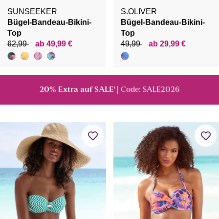
SUNSEEKER
S.OLIVER
Bügel-Bandeau-Bikini-
Bügel-Bandeau-Bikini-
Top
Top
62,99
ab 49,99 €
49,99
ab 29,99 €
20% Extra auf SALE
| Code: SALE2026
¹