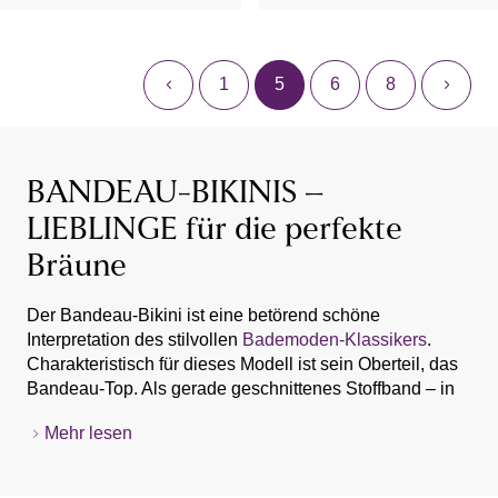
1
5
6
8
BANDEAU-BIKINIS –
LIEBLINGE für die perfekte
Bräune
Der Bandeau-Bikini ist eine betörend schöne
Interpretation des stilvollen
Bademoden-Klassikers
.
Charakteristisch für dieses Modell ist sein Oberteil, das
Bandeau-Top. Als gerade geschnittenes Stoffband – in
der Mitte häufig gerafft – umschließt es straff die kleine
Mehr lesen
bis mittelgroße Brust. Eine größere Oberweite bis
Körbchen E genießt komfortablen Halt in Oberteilen mit
vorgeformten Cups, formgebenden Bügeln und seitlich