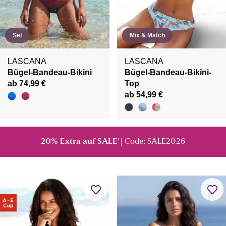
Set
Mix & Match
LASCANA
LASCANA
Bügel-Bandeau-Bikini
Bügel-Bandeau-Bikini-
ab 74,99 €
Top
ab 54,99 €
20% Extra auf SALE
| Code: SALE2026
¹