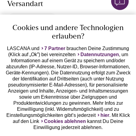
Versandart
Cookies und andere Technologien
erlauben?
10%
LASCANA und
7 Partner
brauchen Deine Zustimmung
Rabatt
(Klick auf „Ok”) bei vereinzelten
Datennutzungen
, um
Jetzt zum Newsletter anmelden und 10% Rabatt
Informationen auf einem Gerät zu speichern und/oder
sichern!
abzurufen (IP-Adresse, Nutzer-ID, Browser-Informationen,
Geräte-Kennungen). Die Datennutzung erfolgt zum Zweck
der Identifikation auf Drittseiten (auch unter Nutzung
pseudonymisierter E-Mail-Adressen), für personalisierte
Anzeigen und Inhalte, Anzeigen- und Inhaltsmessungen
Jetzt anmelden
sowie um Erkenntnisse über Zielgruppen und
Produktentwicklungen zu gewinnen. Mehr Infos zur
Einwilligung (inkl. Widerrufsmöglichkeit) und zu
Einstellungsmöglichkeiten gibt’s jederzeit
hier
. Mit Klick
auf den Link
Cookies ablehnen
kannst Du Deine
Einwilligung jederzeit ablehnen.