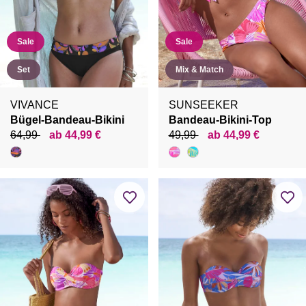
Sale
Sale
Set
Mix & Match
VIVANCE
SUNSEEKER
Bügel-Bandeau-Bikini
Bandeau-Bikini-Top
64,99
ab 44,99 €
49,99
ab 44,99 €