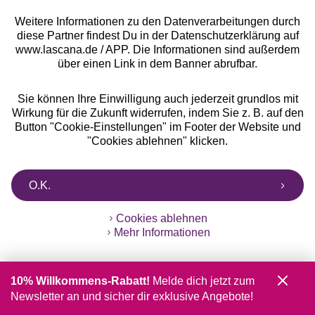
Weitere Informationen zu den Datenverarbeitungen durch
diese Partner findest Du in der Datenschutzerklärung auf
www.lascana.de / APP. Die Informationen sind außerdem
über einen Link in dem Banner abrufbar.
Gratis Versand ab
50 €
Sie können Ihre Einwilligung auch jederzeit grundlos mit
Kostenlose Retoure
Wirkung für die Zukunft widerrufen, indem Sie z. B. auf den
Button "Cookie-Einstellungen" im Footer der Website und
"Cookies ablehnen" klicken.
°Punkte sammeln
Ratenkauf **
O.K.
Cookies ablehnen
Mehr Informationen
Services
10% Willkommens-Rabatt!
Melde dich jetzt zum
Beratung
Newsletter an und sicher dir exklusive Angebote!