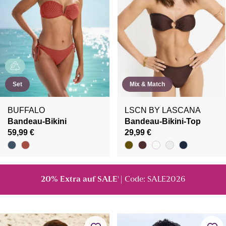
Set
Mix & Match
BUFFALO
LSCN BY LASCANA
Bandeau-Bikini
Bandeau-Bikini-Top
59,99 €
29,99 €
20% Extra auf SALE
| Code: SALE2026
¹