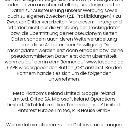
Geprüfte Sicherheit
und
Soft-BHs können
Brust betonen
oder die von uns übermittelten pseudonymisierten
sehr bequem sind.
von Damen mit
Daten zur Aussteuerung unserer Werbung sowie
Durch die spezielle
kleinem
auch zu eigenen Zwecken (z.B. Profilbildungen) / zu
Zwecken Dritter verarbeiten. Vor diesem Hintergrund
Schnittform werden
(Triangel-BH,
Bügelloser
erfordert nicht nur die Erhebung der Trackingdaten
die Brüste nicht
Bralette) und
BH/Soft-BH
bzw. die Übermittlung deiner pseudonymisierten
Unsere Apps
„geteilt“. Es gibt viele
großem Busen
Daten, sondern auch deren Weiterverarbeitung
unterschiedliche
(Entlastungs-BH)
durch diese Anbieter einer Einwilligung. Die
Soft-BHs. Zu ihnen
getragen
Trackingdaten werden erst dann erhoben bzw. deine
gehören der
werden.
pseudonymisierten Daten erst dann übermittelt,
Triangel-BH, der
wenn du auf den in dem Banner auf www.lascana.de
Entlastungs-BH, das
/ APP wiedergebenden Button „OK” anklickst. Bei den
Bralette und das
Partnern handelt es sich um die folgenden
Bustier.
Unternehmen:
Diese BH-Form
Gratis Versand ab
50 €
zeichnet sich durch
Meta Platforms Ireland Limited, Google Ireland
ihre spezielle
Limited, Criteo SA, Microsoft Ireland Operations
Schnittform aus: Die
Kostenlose Retoure
Limited, TikTok Information Technologies UK Limited,
Pinterest Europe Limited, RTB House GmbH
Cups verlaufen am
oberen Rand ganz
°Punkte sammeln
, die
gerade
Träger
Weitere Informationen zu den Datenverarbeitungen