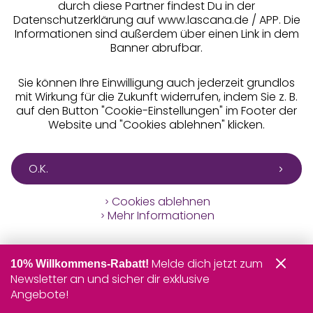
Balconette-BHs
sitzen weiter seitlich.
durch diese Partner findest Du in der
Meist besitzt dieses
können Damen
Datenschutzerklärung auf www.lascana.de / APP. Die
Ratenkauf **
Balconette-
Model Bügel, durch
mit einem B-
Informationen sind außerdem über einen Link in dem
BH
Banner abrufbar.
die deine Brust
oder C-
angehoben wird.
Körbchen tragen.
Der Balconette-BH
Sie können Ihre Einwilligung auch jederzeit grundlos
Services
sorgt für ein üppiges
mit Wirkung für die Zukunft widerrufen, indem Sie z. B.
Dekolleté und wird
auf den Button "Cookie-Einstellungen" im Footer der
Website und "Cookies ablehnen" klicken.
gern unter Blusen,
Beratung
Shirts und Kleidern
mit weitem
O.K.
Über uns
Ausschnitt getragen.
sind eng anliegende Unterhosen ohne
Slips
Cookies ablehnen
Rechtliches
Beinansatz.
Mehr Informationen
sind etwas großzügiger geschnitten als
Pantys
ein klassischer Slip. Sie besitzen kurze
Beinabschnitte und eine niedrige Bundhöhe.
Melde dich jetzt zum
10% Willkommens-Rabatt!
Newsletter an und sicher dir exklusive
Vivance
zeichnen sich durch ihre knappe
Strings
Angebote!
Alle Preise inkl. MwSt., zzgl.
Versandkosten
Schnittform aus, bei der ein schmales Stoffband
** Bonität vorausgesetzt, berechtigt zur Bonitätsprüfung
zwischen den Pobacken verläuft.