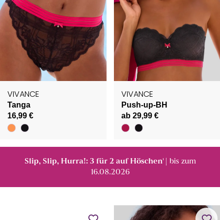
VIVANCE
VIVANCE
Tanga
Push-up-BH
16,99 €
ab 29,99 €
Slip, Slip, Hurra!: 3 für 2 auf Höschen
| bis zum
¹
16.08.2026