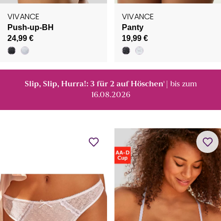
VIVANCE
VIVANCE
Push-up-BH
Panty
24,99 €
19,99 €
Slip, Slip, Hurra!: 3 für 2 auf Höschen
| bis zum
¹
16.08.2026