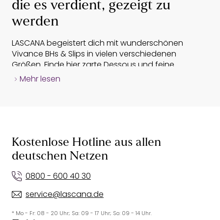
die es verdient, gezeigt zu
werden
LASCANA begeistert dich mit wunderschönen
Vivance BHs & Slips in vielen verschiedenen
Größen. Finde hier zarte Dessous und feine
Unterwäsche für jeden Moment deines Lebens.
Mehr lesen
Für welchen
BH-Modell
Merkmale
Busen geeignet?
BHs mit einem Bügel
Bügel-BHs
sind
stützen und heben
das Richtige für
. Die Cups
die Brust
dich, wenn du
Kostenlose Hotline aus allen
sind am unteren
mit einer großen
deutschen Netzen
Rand mit einem
Bügel-BH
Oberweite
weichen Metall-
gesegnet bist
0800 - 600 40 30
oder
und deine Brust
Kunststoffbügel
service@lascana.de
Halt benötigt.
eingefasst.
Ein Vivance Push-
* Mo - Fr: 08 - 20 Uhr; Sa: 09 - 17 Uhr; So: 09 - 14 Uhr.