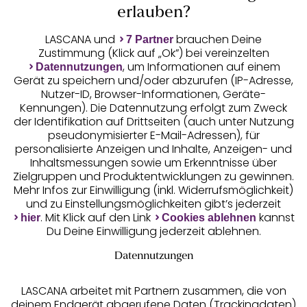
erlauben?
verzichten auf Spitze
, die sich
und Nähte
LASCANA und
brauchen Deine
7 Partner
unter eng
Zustimmung (Klick auf „Ok”) bei vereinzelten
anliegenden
Jetzt anmelden
, um Informationen auf einem
Datennutzungen
Oberteilen
Gerät zu speichern und/oder abzurufen (IP-Adresse,
abzeichnen. Sehr
Der T-Shirt-BH ist
Nutzer-ID, Browser-Informationen, Geräte-
beliebt sind
für alle Größen
T-Shirt-
Kennungen). Die Datennutzung erfolgt zum Zweck
/Schalen-
Schalen-BHs, die der
und Brustformen
BH
der Identifikation auf Drittseiten (auch unter Nutzung
BH
Büste dank ihrer
hervorragend
pseudonymisierter E-Mail-Adressen), für
personalisierte Anzeigen und Inhalte, Anzeigen- und
geeignet.
vorgeformten
Inhaltsmessungen sowie um Erkenntnisse über
eine runde
Schalen
Zielgruppen und Produktentwicklungen zu gewinnen.
Form verleihen und
Auszeichnungen
Mehr Infos zur Einwilligung (inkl. Widerrufsmöglichkeit)
dafür sorgen, dass
und zu Einstellungsmöglichkeiten gibt’s jederzeit
die Brustwarzen
. Mit Klick auf den Link
kannst
hier
Cookies ablehnen
unter dem Shirt nicht
Du Deine Einwilligung jederzeit ablehnen.
sichtbar sind.
BHs ohne Bügel
Datennutzungen
liegen voll im Trend,
da sie die
LASCANA arbeitet mit Partnern zusammen, die von
Natürlichkeit deiner
deinem Endgerät abgerufene Daten (Trackingdaten)