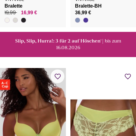
Bralette
Bralette-BH
19,99
16,99 €
36,99 €
Slip, Slip, Hurra!: 3 für 2 auf Höschen
| bis zum
¹
16.08.2026