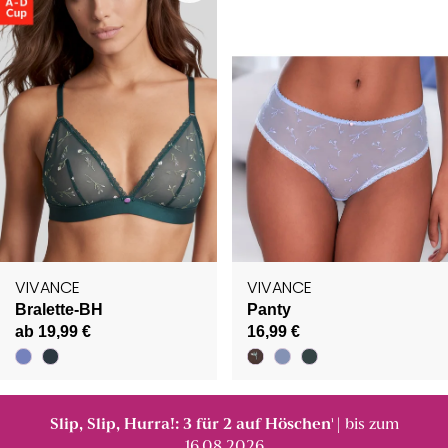
VIVANCE
VIVANCE
Bralette-BH
Panty
ab 19,99 €
16,99 €
Slip, Slip, Hurra!: 3 für 2 auf Höschen
| bis zum
¹
16.08.2026